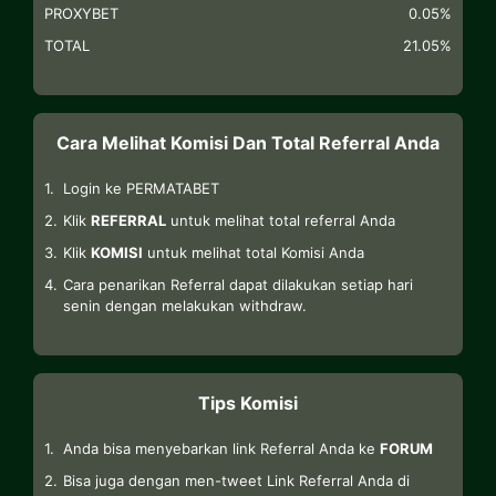
PROXYBET
0.05%
TOTAL
21.05%
Cara Melihat Komisi Dan Total Referral Anda
1.
Login ke PERMATABET
2.
Klik
REFERRAL
untuk melihat total referral Anda
3.
Klik
KOMISI
untuk melihat total Komisi Anda
4.
Cara penarikan Referral dapat dilakukan setiap hari
senin dengan melakukan withdraw.
Tips Komisi
1.
Anda bisa menyebarkan link Referral Anda ke
FORUM
2.
Bisa juga dengan men-tweet Link Referral Anda di