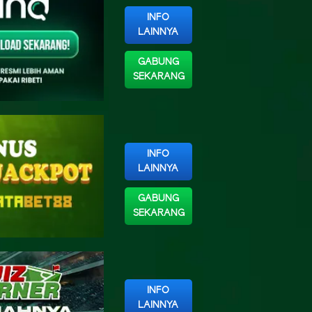
INFO
LAINNYA
GABUNG
SEKARANG
INFO
LAINNYA
GABUNG
SEKARANG
INFO
LAINNYA