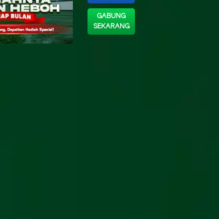
GABUNG
SEKARANG