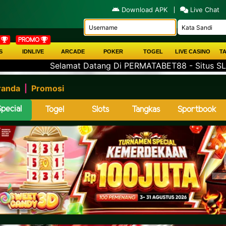
Download APK
Live Chat
O
PROMO
S
IDNLIVE
ARCADE
POKER
TOGEL
LIVE CASINO
T
 Datang Di PERMATABET88 - Situs SLOT Online Terlengk
randa
Promosi
Special
Togel
Slots
Tangkas
Sportbook