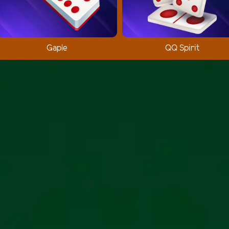
Gaple
QQ Spirit