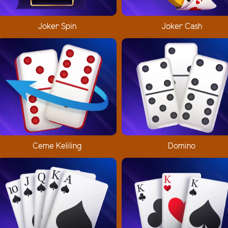
Joker Spin
Joker Cash
Ceme Keliling
Domino