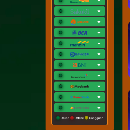
Online
Offline
Gangguan