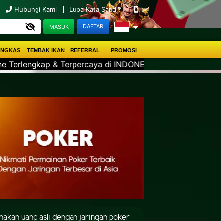
Hubungi Kami
Lupa Kata Sandi?
DAFTAR
ANGKAS
TEMBAK IKAN
REFERRAL
PROMOSI
& Terpercaya di INDONESIA dan ASIA. Situs yang membe
an uang asli dengan jaringan poker